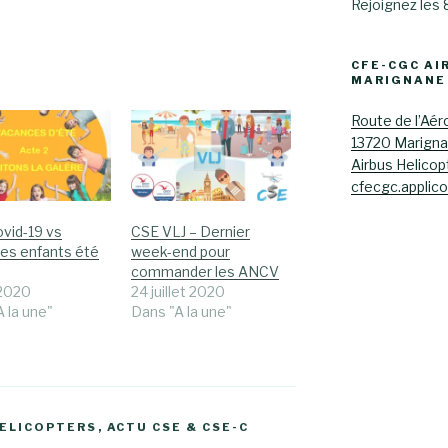
Rejoignez les
CFE-CGC AI
MARIGNANE
Route de l’Aér
13720 Marign
Airbus Helicop
cfecgc.applic
ovid-19 vs
CSE VLJ – Dernier
es enfants été
week-end pour
commander les ANCV
 2020
24 juillet 2020
 la une"
Dans "A la une"
HELICOPTERS
,
ACTU CSE & CSE-C