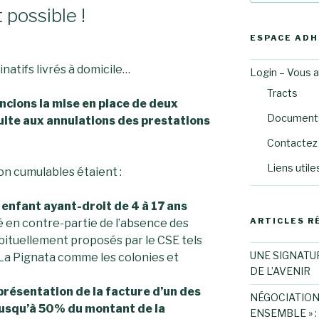
:
possible !
ESPACE AD
atifs livrés à domicile…
Login – Vous 
Tracts
oncions la mise en place de deux
Documents
ite aux annulations des prestations
Contactez 
Liens utile
n cumulables étaient :
enfant ayant-droit de 4 à 17 ans
ARTICLES R
é en contre-partie de l’absence des
bituellement proposés par le CSE tels
UNE SIGNATU
La Pignata comme les colonies et
DE L’AVENIR
résentation de la facture d’un des
NÉGOCIATION
jusqu’à 50% du montant de la
ENSEMBLE » :