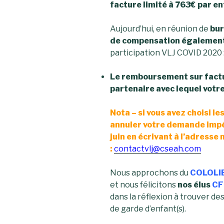
facture limité à 763€ par en
Aujourd’hui, en réunion de
bu
de compensation également
participation VLJ COVID 2020 
Le remboursement sur factu
partenaire avec lequel votre
Nota – si vous avez choisi l
annuler votre demande impé
juin en écrivant à l’adresse
:
contactvlj@cseah.com
Nous approchons du
COLOLI
et nous félicitons
nos élus
CF
dans la réflexion à trouver d
de garde d’enfant(s).