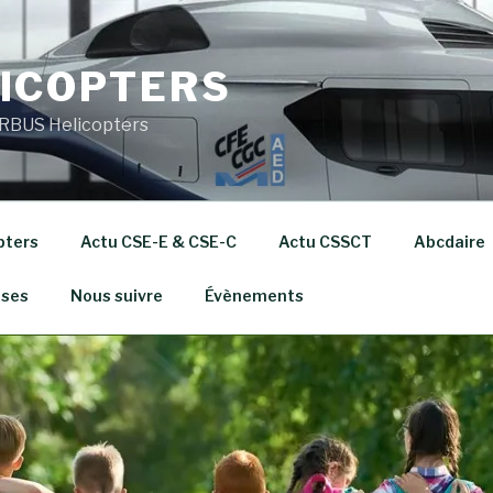
ICOPTERS
RBUS Helicopters
pters
Actu CSE-E & CSE-C
Actu CSSCT
Abcdaire
ises
Nous suivre
Évènements