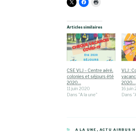
Articles similaires
CSE VLJ – Centre aéré,
VLJ : C
colonies et séjours été
vacanc
2020…
2020…
11 juin 2020
16 juin
Dans "A la une"
Dans "A
CATÉGORIES
A LA UNE
,
ACTU AIRBUS 