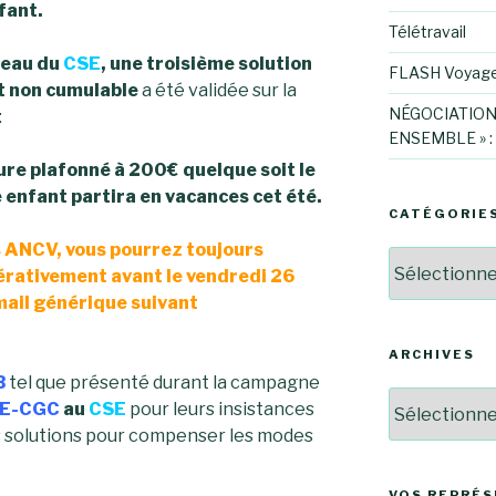
fant.
Télétravail
reau du
CSE
, une troisième solution
FLASH Voyag
 non cumulable
a été validée sur la
NÉGOCIATION
:
ENSEMBLE » :
re plafonné à 200€ quelque soit le
 enfant partira en vacances cet été.
CATÉGORIE
es ANCV, vous pourrez toujours
Catégories
rativement avant le vendredi 26
 mail générique suivant
ARCHIVES
B
tel que présenté durant la campagne
Archives
E-CGC
au
CSE
pour leurs insistances
es solutions pour compenser les modes
VOS REPRÉ