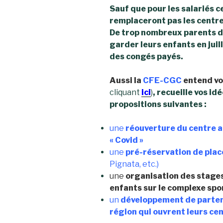
Sauf que pour les salariés
remplaceront pas les centre
De trop nombreux parents d
garder leurs enfants en juil
des congés payés.
Aussi la
CFE-CGC
entend v
cliquant
ici
)
,
recueille vos idé
propositions suivantes :
une
réouverture du centre a
« Covid »
une
pré-réservation de plac
Pignata, etc.)
une
organisation des stages 
enfants sur le complexe spor
un
développement de parten
région qui ouvrent leurs ce