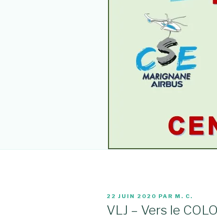
PUBLIÉ
22 JUIN 2020
PAR
M. C.
LE
VLJ – Vers le COL