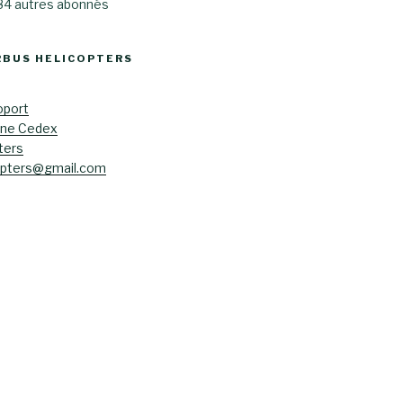
 84 autres abonnés
RBUS HELICOPTERS
oport
ane Cedex
ters
opters@gmail.com