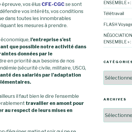
ENSEMBLE » :
e épreuve, vos élus
CFE-CGC
se sont
 défendre vos intérêts, vos conditions
Télétravail
 que dans toutes les innombrables
FLASH Voyag
pliquant les mesures à prendre.
NÉGOCIATION
et économique,
l’entreprise s’est
ENSEMBLE » :
nt que possible notre activité dans
raintes données par le
re en priorité aux besoins de nos
CATÉGORIE
ndémie (sécurité civile, militaire, USCG,
Catégories
santé des salariés par l’adaptation
plémentaires.
lleurs il faut bien le dire l’ensemble
ARCHIVES
idérablement
travailler en amont pour
ler au respect de leurs mises en
Archives
on d’équipes matin et soir qui ne se