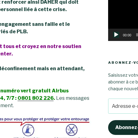
 renforcer ainsi DAHER qui doit
ersonnel liée à cette crise.
’engagement sans faille et le
iés de PLB.
00:00
t tous et croyez en notre soutien
enter.
ABONNEZ-VO
u déconfinement mais en attendant,
Saisissez votr
abonner à ce b
chaque nouvel a
 numéro vert gratuit Airbus
, 7/7 :
0801 802 226
.
Les messages
Adresse
rement.
e-
mail
Abonnez