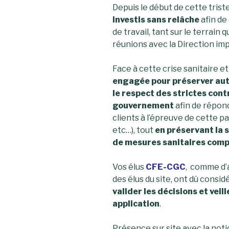
Depuis le début de cette trist
investis sans relâche
afin de
de travail, tant sur le terrain
réunions avec la Direction im
Face à cette crise sanitaire 
engagée pour préserver auta
le respect des strictes cont
gouvernement
afin de répond
clients à l’épreuve de cette pa
etc…), tout
en préservant la 
de mesures sanitaires com
Vos élus
CFE-CGC
, comme d’ai
des élus du site, ont dû cons
valider les décisions et veil
application
.
Présence sur site avec la noti