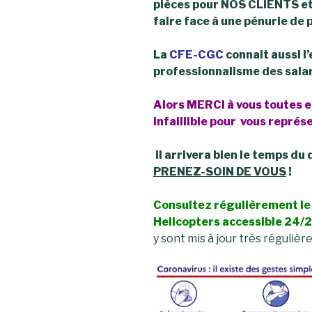
pièces pour NOS CLIENTS et
faire face à une pénurie de p
La
CFE-CGC
connait aussi
l
professionnalisme des salar
Alors MERCI à vous toutes e
infaillible pour vous représ
Il arrivera bien le temps d
PRENEZ-SOIN DE VOUS
!
Consultez régulièrement le
Helicopters accessible 24/24
y sont mis à jour très réguliè