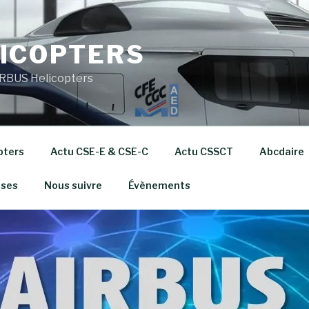
ICOPTERS
RBUS Helicopters
pters
Actu CSE-E & CSE-C
Actu CSSCT
Abcdaire
ises
Nous suivre
Évènements