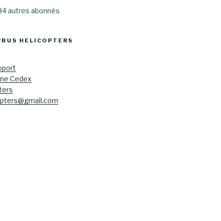
 84 autres abonnés
RBUS HELICOPTERS
oport
ane Cedex
ters
opters@gmail.com