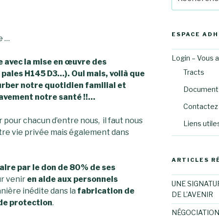
pour
:
ESPACE AD
e …
Login – Vous 
 avec la mise en œuvre des
Tracts
 pales H145 D3…). Oui mais, voilà que
urber notre quotidien familial et
Documents
avement notre santé !!…
Contactez 
r pour chacun d’entre nous, il faut nous
Liens utile
otre vie privée mais également dans
ARTICLES R
aire par le don de 80% de ses
r venir
en aide aux personnels
UNE SIGNATU
nière inédite dans la
fabrication de
DE L’AVENIR
 de protection
.
NÉGOCIATION