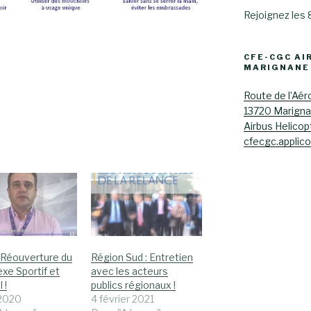
Rejoignez les
CFE-CGC AI
MARIGNANE
Route de l’Aér
13720 Marign
Airbus Helicop
cfecgc.applic
 Réouverture du
Région Sud : Entretien
xe Sportif et
avec les acteurs
 !
publics régionaux !
 2020
4 février 2021