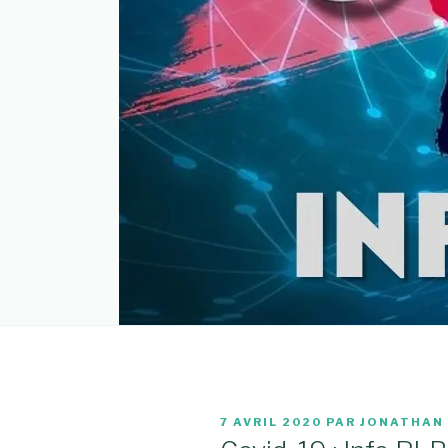
PUBLIÉ
7 AVRIL 2020
PAR
JONATHAN
LE