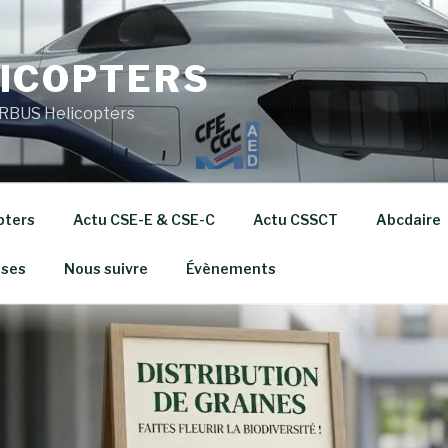
ICOPTERS
RBUS Helicopters
pters
Actu CSE-E & CSE-C
Actu CSSCT
Abcdaire
ises
Nous suivre
Évènements