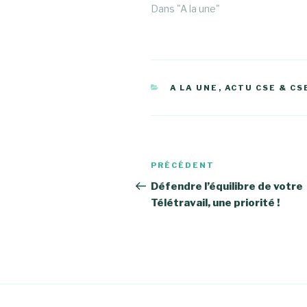
Dans "A la une"
CATÉGORIES
A LA UNE
,
ACTU CSE & CS
Navigation
Article
PRÉCÉDENT
de
précédent
Défendre l’équilibre de votre
Télétravail, une priorité !
l’article