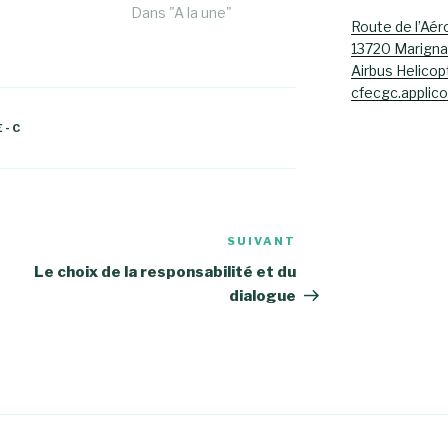
Dans "A la une"
Route de l’Aér
13720 Marign
Airbus Helicop
cfecgc.applic
E-C
SUIVANT
Article
suivant
Le choix de la responsabilité et du
dialogue