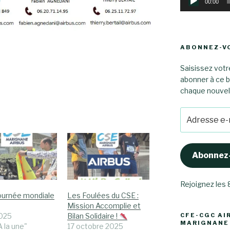
00:00
ABONNEZ-VO
Saisissez votr
abonner à ce b
chaque nouvel a
Adresse
e-
mail
Abonnez
Rejoignez les
Journée mondiale
Les Foulées du CSE :
Mission Accomplie et
CFE-CGC AI
2025
Bilan Solidaire !
MARIGNANE
 la une"
17 octobre 2025