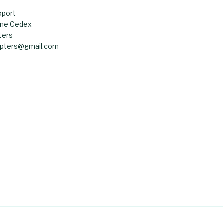
oport
ane Cedex
ters
opters@gmail.com