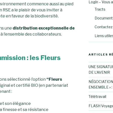
Login – Vous 
’environnement commence aussi au pied
Tracts
RSE a le plaisir de vous inviter à
te en faveur de la biodiversité.
Documents
Contactez 
ons une
distribution
exceptionnelle de
à l’ensemble des collaborateurs.
Liens utile
ARTICLES R
mission : les Fleurs
UNE SIGNATU
DE L’AVENIR
ons sélectionné l’option
“Fleurs
NÉGOCIATION
iginal et certifié BIO (en partenariat
ENSEMBLE » :
enant :
Télétravail
 et son élégance
FLASH Voyag
sa finesse et sa résistance