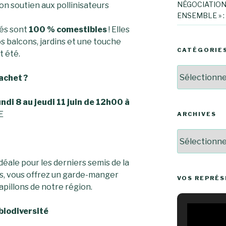
NÉGOCIATION
son soutien aux pollinisateurs
ENSEMBLE » :
tés sont
100 % comestibles
! Elles
s balcons, jardins et une touche
CATÉGORIE
t été.
Catégories
achet ?
undi 8 au jeudi 11 juin de 12h00 à
E
ARCHIVES
Archives
idéale pour les derniers semis de la
es, vous offrez un garde-manger
VOS REPRÉ
apillons de notre région.
 biodiversité