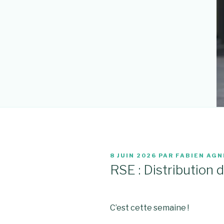
PUBLIÉ
8 JUIN 2026
PAR
FABIEN AGN
LE
RSE : Distribution 
C’est cette semaine !