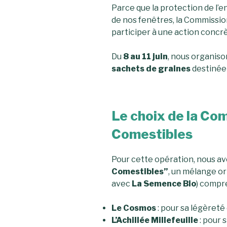
Parce que la protection de l
de nos fenêtres, la Commission 
participer à une action concrè
Du
8 au 11 juin
, nous organis
sachets de graines
destinée 
Le choix de la Com
Comestibles
Pour cette opération, nous av
Comestibles”
, un mélange or
avec
La Semence Bio
) compr
Le Cosmos
: pour sa légèreté
L’Achillée Millefeuille
: pour 