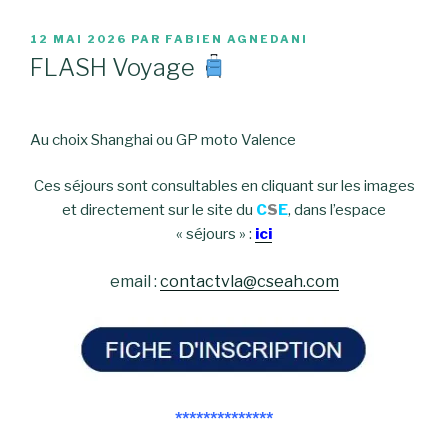
PUBLIÉ
12 MAI 2026
PAR
FABIEN AGNEDANI
LE
FLASH Voyage
Au choix Shanghai ou GP moto Valence
Ces séjours sont consultables en cliquant sur les images
et directement sur le site du
C
S
E
, dans l’espace
« séjours » :
ici
email :
contactvla@cseah.com
**************