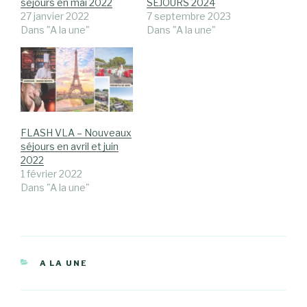
séjours en mai 2022
SEJOURS 2024
27 janvier 2022
7 septembre 2023
Dans "A la une"
Dans "A la une"
FLASH VLA – Nouveaux
séjours en avril et juin
2022
1 février 2022
Dans "A la une"
CATÉGORIES
A LA UNE