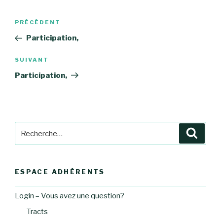
Navigation
Article
PRÉCÉDENT
de
précédent
Participation,
l’article
Article
SUIVANT
suivant
Participation,
Recherche
Reche
pour
:
ESPACE ADHÉRENTS
Login – Vous avez une question?
Tracts