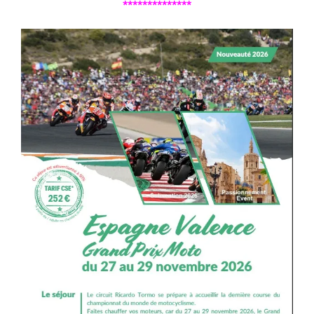
**************