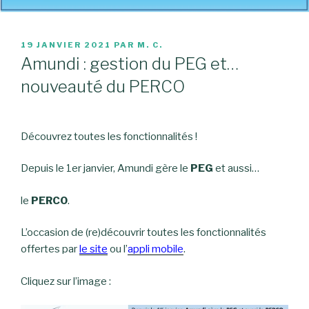
PUBLIÉ
19 JANVIER 2021
PAR
M. C.
LE
Amundi : gestion du PEG et…
nouveauté du PERCO
Découvrez toutes les fonctionnalités !
Depuis le 1er janvier, Amundi gère le
PEG
et aussi…
le
PERCO
.
L’occasion de (re)découvrir toutes les fonctionnalités
offertes par
le site
ou l’
appli mobile
.
Cliquez sur l’image :