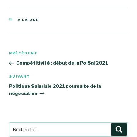
CATÉGORIES
A LA UNE
Navigation
Article
PRÉCÉDENT
de
précédent
Compétitivité : début de la PolSal 2021
l’article
Article
SUIVANT
suivant
Politique Salariale 2021 poursuite de la
négociation
Recherche
Reche
pour