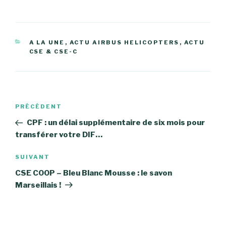
CATÉGORIES
A LA UNE
,
ACTU AIRBUS HELICOPTERS
,
ACTU
CSE & CSE-C
Navigation
Article
PRÉCÉDENT
de
précédent
CPF : un délai supplémentaire de six mois pour
l’article
transférer votre DIF…
Article
SUIVANT
suivant
CSE COOP – Bleu Blanc Mousse : le savon
Marseillais !