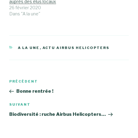
auprès des élus locaux
26 février 2020
Dans "A la une"
CATÉGORIES
A LA UNE
,
ACTU AIRBUS HELICOPTERS
Navigation
Article
PRÉCÉDENT
de
précédent
Bonne rentrée !
l’article
Article
SUIVANT
suivant
Biodiversité : ruche Airbus Helicopters…