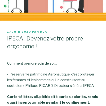
PUBLIÉ
17 JUIN 2020
PAR
M. C.
LE
IPECA : Devenez votre propre
ergonome !
Comment prendre soin de soi…
« Préserver le patrimoine Aéronautique, c’est protéger
les femmes et les hommes qui le construisent au
quotidien » Philippe RICARD, Directeur général IPECA
Car le télétravail, plébiscité par les salariés, rendu
quasi incontournable pendant le confinement,