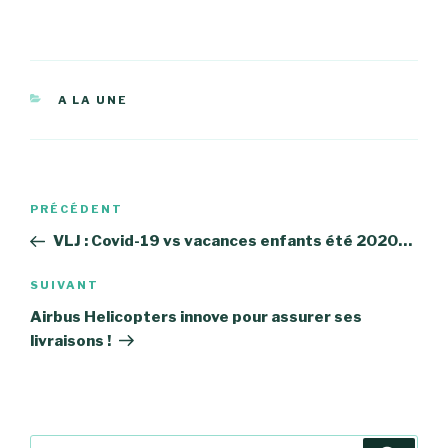
CATÉGORIES
A LA UNE
Navigation
Article
PRÉCÉDENT
de
précédent
VLJ : Covid-19 vs vacances enfants été 2020…
l’article
Article
SUIVANT
suivant
Airbus Helicopters innove pour assurer ses
livraisons !
Recherche