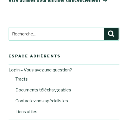
être utilisés pour justifier un licenciement
Recherche
Reche
pour
:
ESPACE ADHÉRENTS
Login – Vous avez une question?
Tracts
Documents téléchargeables
Contactez nos spécialistes
Liens utiles