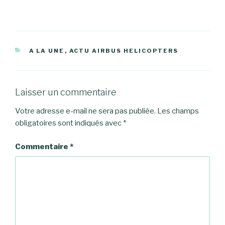
CATÉGORIES
A LA UNE
,
ACTU AIRBUS HELICOPTERS
Laisser un commentaire
Votre adresse e-mail ne sera pas publiée.
Les champs
obligatoires sont indiqués avec
*
Commentaire
*