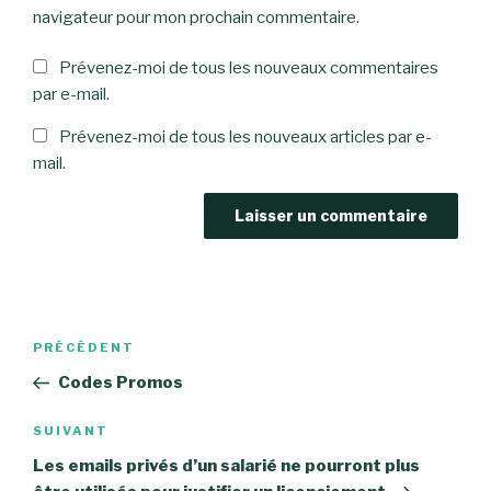
navigateur pour mon prochain commentaire.
Prévenez-moi de tous les nouveaux commentaires
par e-mail.
Prévenez-moi de tous les nouveaux articles par e-
mail.
Navigation
Article
PRÉCÉDENT
de
précédent
Codes Promos
l’article
Article
SUIVANT
suivant
Les emails privés d’un salarié ne pourront plus