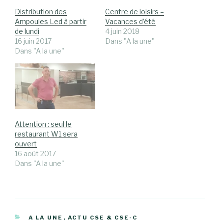
Distribution des
Centre de loisirs –
Ampoules Led à partir
Vacances d’été
de lundi
4 juin 2018
16 juin 2017
Dans "A la une"
Dans "A la une"
Attention : seul le
restaurant W1 sera
ouvert
16 août 2017
Dans "A la une"
CATÉGORIES
A LA UNE
,
ACTU CSE & CSE-C