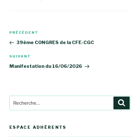
Navigation
Article
PRÉCÉDENT
de
précédent
39ème CONGRES de la CFE-CGC
l’article
Article
SUIVANT
suivant
Manifestation du 16/06/2026
Recherche
Reche
pour
:
ESPACE ADHÉRENTS