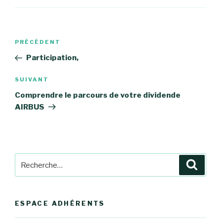
Navigation
Article
PRÉCÉDENT
de
précédent
Participation,
l’article
Article
SUIVANT
suivant
Comprendre le parcours de votre dividende
AIRBUS
Recherche
Reche
pour
:
ESPACE ADHÉRENTS