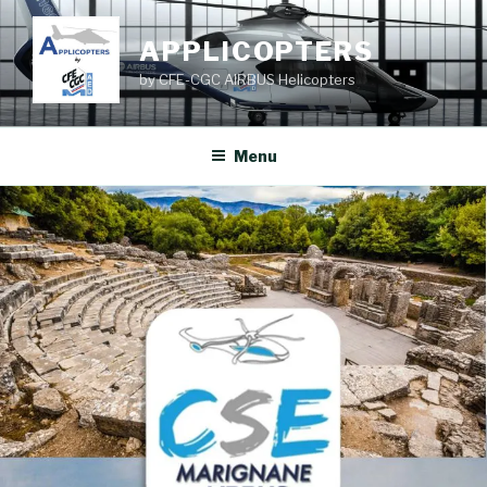
Aller
au
APPLICOPTERS
contenu
by CFE-CGC AIRBUS Helicopters
principal
Menu