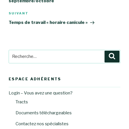
septembre/octobre
Article
SUIVANT
suivant
Temps de travail « horaire canicule »
Recherche
Reche
pour
:
ESPACE ADHÉRENTS
Login – Vous avez une question?
Tracts
Documents téléchargeables
Contactez nos spécialistes