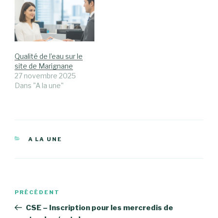
Qualité de l’eau sur le
site de Marignane
27 novembre 2025
Dans "A la une"
CATÉGORIES
A LA UNE
Navigation
Article
PRÉCÉDENT
de
précédent
CSE – Inscription pour les mercredis de
l’article