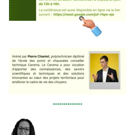
**************