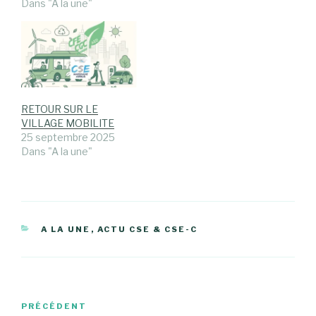
Dans "A la une"
RETOUR SUR LE
VILLAGE MOBILITE
25 septembre 2025
Dans "A la une"
CATÉGORIES
A LA UNE
,
ACTU CSE & CSE-C
Navigation
Article
PRÉCÉDENT