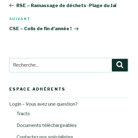
de
précédent
RSE – Ramassage de déchets -Plage du Jaï
l’article
Article
SUIVANT
suivant
CSE – Colis de fin d’année !
Recherche
Reche
pour
:
ESPACE ADHÉRENTS
Login – Vous avez une question?
Tracts
Documents téléchargeables
Contactez nos spécialistes