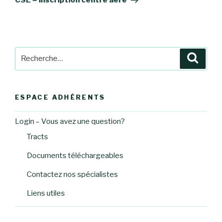
CSE – inscription centre aéré
Recherche
Reche
pour
:
ESPACE ADHÉRENTS
Login – Vous avez une question?
Tracts
Documents téléchargeables
Contactez nos spécialistes
Liens utiles