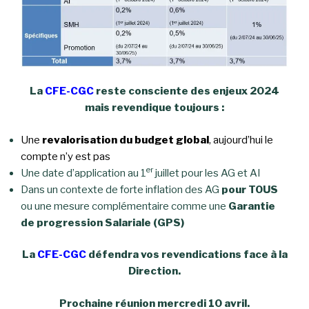
La
CFE-CGC
reste consciente des enjeux 2024
mais revendique toujours :
Une
revalorisation du budget global
, aujourd’hui le
compte n’y est pas
er
Une date d’application au 1
juillet pour les AG et AI
Dans un contexte de forte inflation des AG
pour TOUS
ou une mesure complémentaire comme une
Garantie
de progression Salariale (GPS)
La
CFE-CGC
défendra vos revendications face à la
Direction.
Prochaine réunion mercredi 10 avril.