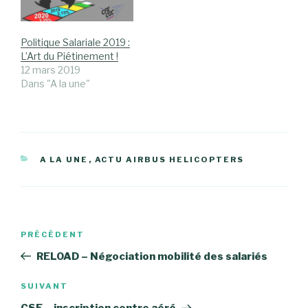
Politique Salariale 2019 :
L’Art du Piétinement !
12 mars 2019
Dans "A la une"
CATÉGORIES
A LA UNE
,
ACTU AIRBUS HELICOPTERS
Navigation
Article
PRÉCÉDENT
de
précédent
RELOAD – Négociation mobilité des salariés
l’article
Article
SUIVANT
suivant