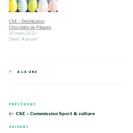
CSE – Distribution
Chocolats de Pâques
30 mars 2022
Dans "A la une"
CATÉGORIES
A LA UNE
Navigation
Article
PRÉCÉDENT
de
précédent
CSE – Commission Sport & culture
l’article
Article
SUIVANT