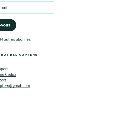
-vous
 84 autres abonnés
RBUS HELICOPTERS
oport
ane Cedex
ters
opters@gmail.com