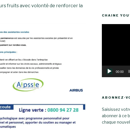
urs fruits avec volonté de renforcer la
CHAINE YO
Lecteur
vidéo
00:00
ABONNEZ-VO
Saisissez votr
abonner à ce b
chaque nouvel a