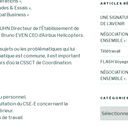
rations »,
ARTICLES R
es & Essais »,
al Business »
UNE SIGNATU
DE L’AVENIR
KUHN Directeur de l’Établissement de
NÉGOCIATION
e Bruno EVEN CEO d’Airbus Helicopters.
ENSEMBLE » :
sujets ou les problématiques qui lui
Télétravail
atique est commune, il est important
FLASH Voyag
urs d’où la CSSCT de Coordination.
NÉGOCIATION
ENSEMBLE » :
du personnel,
CATÉGORIE
ultation du CSE-E concernant la
Catégories
érieur.
de travail.