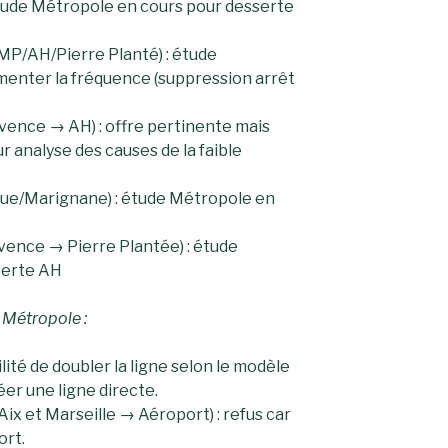
étude Métropole en cours pour desserte
MP/AH/Pierre Planté) : étude
enter la fréquence (suppression arrêt
ovence → AH) : offre pertinente mais
 analyse des causes de la faible
eue/Marignane) : étude Métropole en
ovence → Pierre Plantée) : étude
serte AH
a Métropole :
lité de doubler la ligne selon le modèle
er une ligne directe.
Aix et Marseille → Aéroport) : refus car
ort.