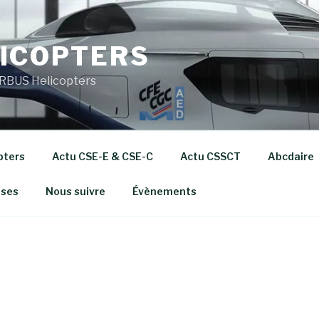
ICOPTERS
RBUS Helicopters
pters
Actu CSE-E & CSE-C
Actu CSSCT
Abcdaire
ises
Nous suivre
Évènements