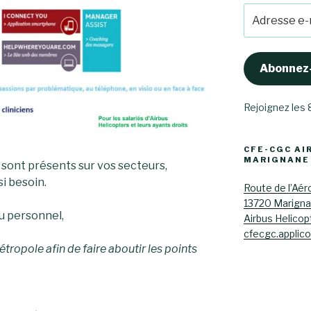
Adresse
e-
mail
Abonnez
Rejoignez les
CFE-CGC AI
MARIGNANE
 sont présents sur vos secteurs,
si besoin.
Route de l’Aér
13720 Marign
du personnel,
Airbus Helicop
cfecgc.applic
étropole afin de faire aboutir les points