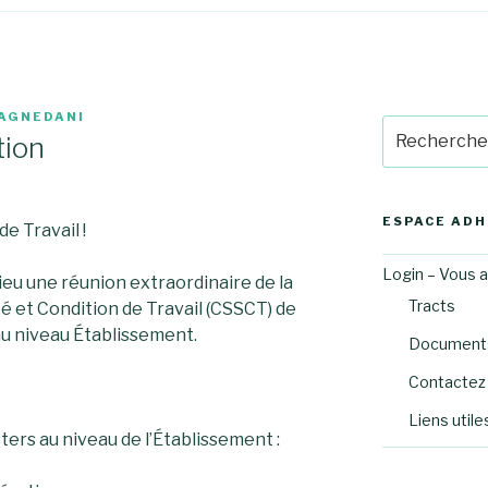
 AGNEDANI
Recherche
tion
pour
:
ESPACE AD
e Travail !
Login – Vous 
lieu une réunion extraordinaire de la
Tracts
 et Condition de Travail (CSSCT) de
u niveau Établissement.
Documents
Contactez 
Liens utile
ters au niveau de l’Établissement :