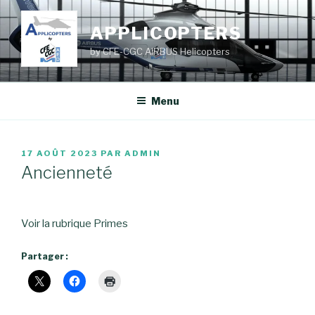
Aller
au
APPLICOPTERS
contenu
by CFE-CGC AIRBUS Helicopters
principal
Menu
PUBLIÉ
17 AOÛT 2023
PAR
ADMIN
LE
Ancienneté
Voir la rubrique Primes
Partager :