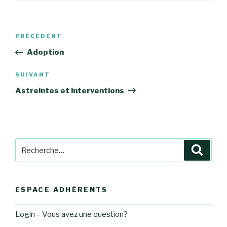
Navigation
Article
PRÉCÉDENT
de
précédent
Adoption
l’article
Article
SUIVANT
suivant
Astreintes et interventions
Recherche
Reche
pour
:
ESPACE ADHÉRENTS
Login – Vous avez une question?