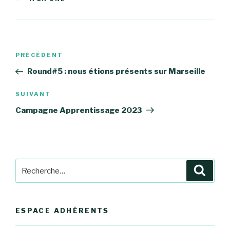
Navigation
Article
PRÉCÉDENT
de
précédent
Round#5 : nous étions présents sur Marseille
l’article
Article
SUIVANT
suivant
Campagne Apprentissage 2023
Recherche
Reche
pour
:
ESPACE ADHÉRENTS