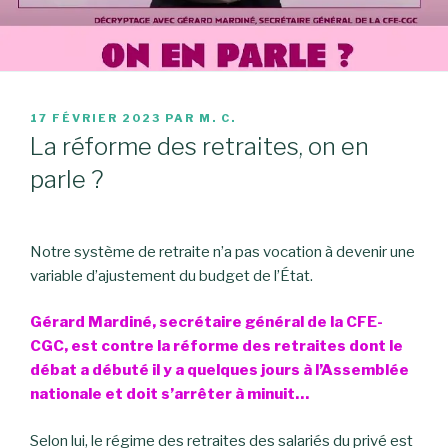
PUBLIÉ
17 FÉVRIER 2023
PAR
M. C.
LE
La réforme des retraites, on en
parle ?
Notre système de retraite n’a pas vocation à devenir une
variable d’ajustement du budget de l’État.
Gérard Mardiné, secrétaire général de la CFE-
CGC, est contre la réforme des retraites dont le
débat a débuté il y a quelques jours à l’Assemblée
nationale et doit s’arrêter à minuit…
Selon lui, le régime des retraites des salariés du privé est