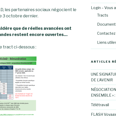
Login – Vous 
D, les partenaires sociaux négocient le
Tracts
e 3 octobre dernier.
Documents
idère que de réelles avancées ont
Contactez 
andes restent encore ouvertes…
Liens utile
e tract ci-dessous :
ARTICLES R
UNE SIGNATU
DE L’AVENIR
NÉGOCIATION
ENSEMBLE » :
Télétravail
FLASH Voyag