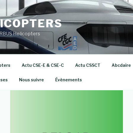
ICOPTERS
RBUS Helicopters
pters
Actu CSE-E & CSE-C
Actu CSSCT
Abcdaire
ises
Nous suivre
Évènements