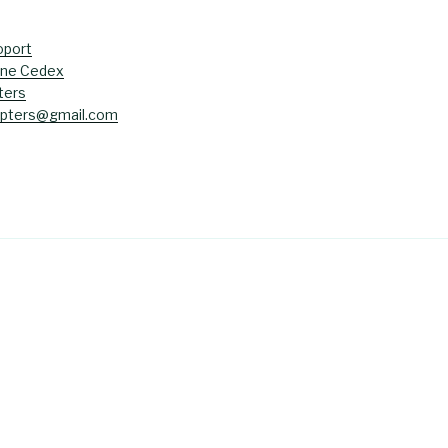
oport
ane Cedex
ters
opters@gmail.com