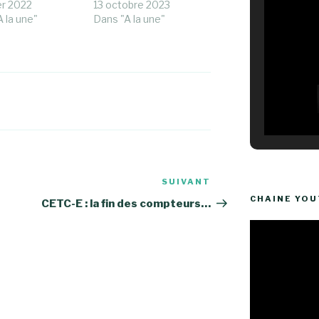
er 2022
13 octobre 2023
 la une"
Dans "A la une"
SUIVANT
Article
CHAINE YO
suivant
CETC-E : la fin des compteurs…
Lecteur
vidéo