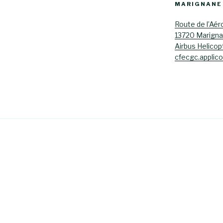
MARIGNANE
Route de l’Aér
13720 Marign
Airbus Helicop
cfecgc.applic
s