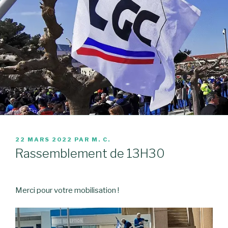
PUBLIÉ
22 MARS 2022
PAR
M. C.
LE
Rassemblement de 13H30
Merci pour votre mobilisation !