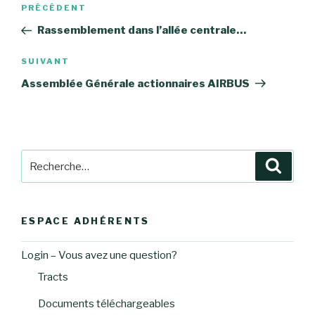
Navigation
Article
PRÉCÉDENT
de
précédent
Rassemblement dans l’allée centrale…
l’article
Article
SUIVANT
suivant
Assemblée Générale actionnaires AIRBUS
Recherche
Reche
pour
:
ESPACE ADHÉRENTS
Login – Vous avez une question?
Tracts
Documents téléchargeables