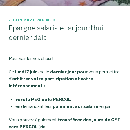
PUBLIÉ
7 JUIN 2021
PAR
M. C.
LE
Epargne salariale : aujourd’hui
dernier délai
Pour valider vos choix !
Ce
lundi 7 juin
est le
dernier jour pour
vous permettre
d’
arbitrer votre participation et votre
intéressement :
vers le PEG ou le PERCOL
en demandant leur
paiement sur salaire
en juin
Vous pouvez également
transférer des jours de CET
vers PERCOL
(via