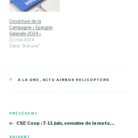
Ouverture de la
Campagne « Epargne
Salariale 2024 »
22 mai 2024
Dans "A la une"
CATÉGORIES
A LA UNE
,
ACTU AIRBUS HELICOPTERS
Navigation
Article
PRÉCÉDENT
de
précédent
CSE Coop : 7-11 juin, semaine de la moto…
l’article
Article
SUIVANT