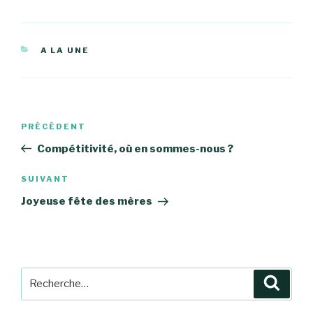
CATÉGORIES
A LA UNE
Navigation
Article
PRÉCÉDENT
de
précédent
Compétitivité, où en sommes-nous ?
l’article
Article
SUIVANT
suivant
Joyeuse fête des mères
Recherche
Reche
pour
: