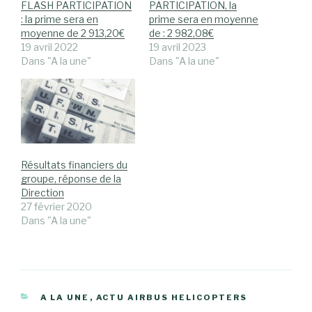
FLASH PARTICIPATION
PARTICIPATION, la
: la prime sera en
prime sera en moyenne
moyenne de 2 913,20€
de : 2 982,08€
19 avril 2022
19 avril 2023
Dans "A la une"
Dans "A la une"
Résultats financiers du
groupe, réponse de la
Direction
27 février 2020
Dans "A la une"
CATÉGORIES
A LA UNE
,
ACTU AIRBUS HELICOPTERS