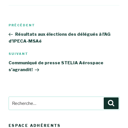
Navigation
Article
PRÉCÉDENT
de
précédent
Résultats aux élections des délégués à l’AG
l’article
d’IPECA-MSAé
Article
SUIVANT
suivant
Communiqué de presse STELIA Aérospace
s’agrandit!
Recherche
Reche
pour
:
ESPACE ADHÉRENTS