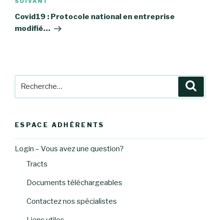
Article
SUIVANT
suivant
Covid19 : Protocole national en entreprise
modifié…
Recherche
Reche
pour
:
ESPACE ADHÉRENTS
Login – Vous avez une question?
Tracts
Documents téléchargeables
Contactez nos spécialistes