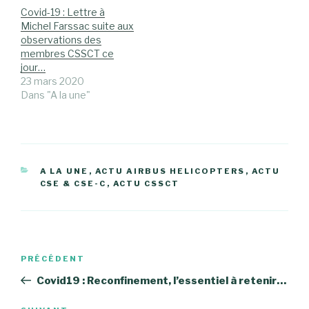
Covid-19 : Lettre à
Michel Farssac suite aux
observations des
membres CSSCT ce
jour…
23 mars 2020
Dans "A la une"
CATÉGORIES
A LA UNE
,
ACTU AIRBUS HELICOPTERS
,
ACTU
CSE & CSE-C
,
ACTU CSSCT
Navigation
Article
PRÉCÉDENT
de
précédent
Covid19 : Reconfinement, l’essentiel à retenir…
l’article