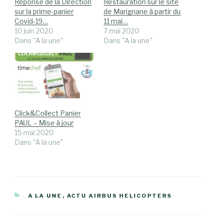
Réponse de la Direction
Restauration sur le site
sur la prime-panier
de Marignane à partir du
Covid-19…
11 mai…
10 juin 2020
7 mai 2020
Dans "A la une"
Dans "A la une"
Click&Collect Panier
PAUL – Mise à jour
15 mai 2020
Dans "A la une"
CATÉGORIES
A LA UNE
,
ACTU AIRBUS HELICOPTERS