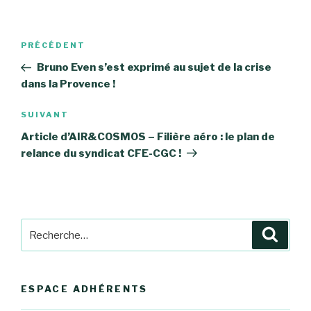
Navigation
Article
PRÉCÉDENT
de
précédent
Bruno Even s’est exprimé au sujet de la crise
l’article
dans la Provence !
Article
SUIVANT
suivant
Article d’AIR&COSMOS – Filière aéro : le plan de
relance du syndicat CFE-CGC !
Recherche
Reche
pour
:
ESPACE ADHÉRENTS