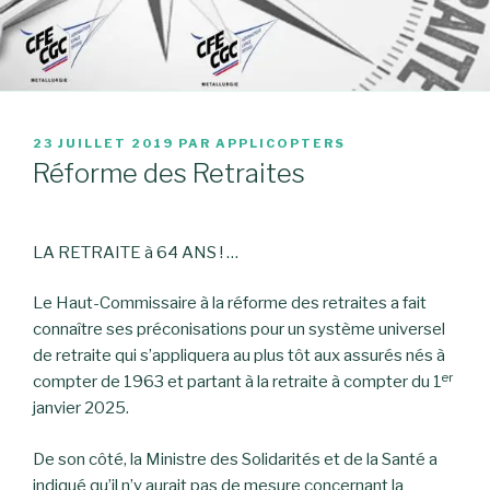
PUBLIÉ
23 JUILLET 2019
PAR
APPLICOPTERS
LE
Réforme des Retraites
LA RETRAITE à 64 ANS ! …
Le Haut-Commissaire à la réforme des retraites a fait
connaître ses préconisations pour un système universel
de retraite qui s’appliquera au plus tôt aux assurés nés à
er
compter de 1963 et partant à la retraite à compter du 1
janvier 2025.
De son côté, la Ministre des Solidarités et de la Santé a
indiqué qu’il n’y aurait pas de mesure concernant la