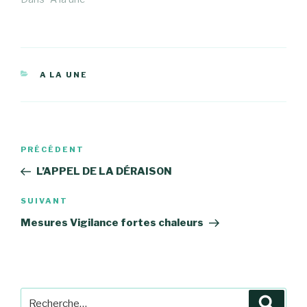
CATÉGORIES
A LA UNE
Navigation
Article
PRÉCÉDENT
de
précédent
L’APPEL DE LA DÉRAISON
l’article
Article
SUIVANT
suivant
Mesures Vigilance fortes chaleurs
Recherche
Reche