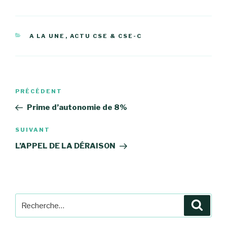
CATÉGORIES
A LA UNE
,
ACTU CSE & CSE-C
Navigation
Article
PRÉCÉDENT
de
précédent
Prime d’autonomie de 8%
l’article
Article
SUIVANT
suivant
L’APPEL DE LA DÉRAISON
Recherche
Reche
pour
: