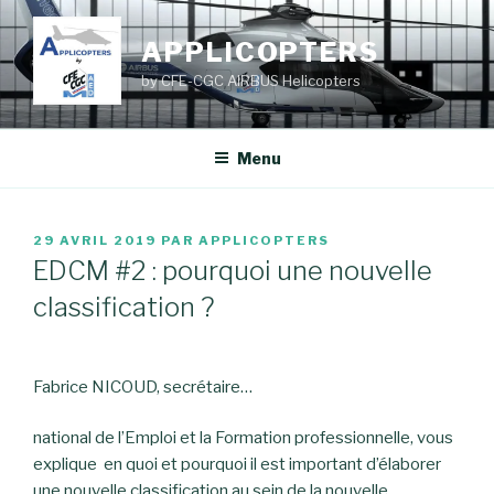
Aller
au
APPLICOPTERS
contenu
by CFE-CGC AIRBUS Helicopters
principal
Menu
PUBLIÉ
29 AVRIL 2019
PAR
APPLICOPTERS
LE
EDCM #2 : pourquoi une nouvelle
classification ?
Fabrice NICOUD, secrétaire…
national de l’Emploi et la Formation professionnelle, vous
explique en quoi et pourquoi il est important d’élaborer
une nouvelle classification au sein de la nouvelle