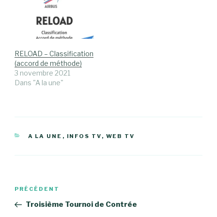
RELOAD – Classification
(accord de méthode)
3 novembre 2021
Dans "A la une"
CATÉGORIES
A LA UNE
,
INFOS TV
,
WEB TV
Navigation
Article
PRÉCÉDENT
de
précédent
Troisième Tournoi de Contrée
l’article