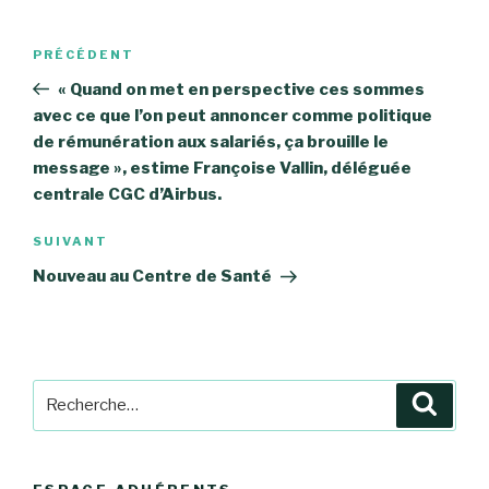
Navigation
Article
PRÉCÉDENT
de
précédent
« Quand on met en perspective ces sommes
l’article
avec ce que l’on peut annoncer comme politique
de rémunération aux salariés, ça brouille le
message », estime Françoise Vallin, déléguée
centrale CGC d’Airbus.
Article
SUIVANT
suivant
Nouveau au Centre de Santé
Recherche
Reche
pour
: