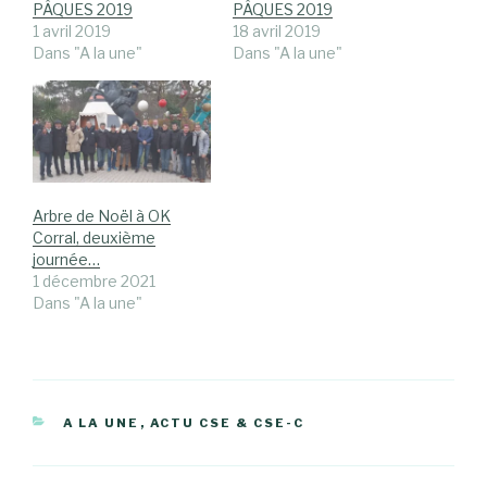
PÂQUES 2019
PÂQUES 2019
1 avril 2019
18 avril 2019
Dans "A la une"
Dans "A la une"
Arbre de Noël à OK
Corral, deuxième
journée…
1 décembre 2021
Dans "A la une"
CATÉGORIES
A LA UNE
,
ACTU CSE & CSE-C