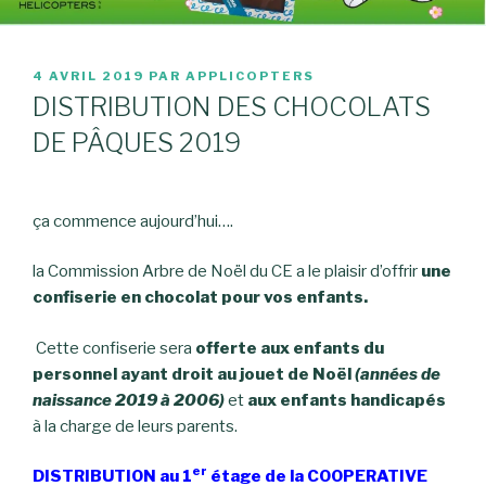
PUBLIÉ
4 AVRIL 2019
PAR
APPLICOPTERS
LE
DISTRIBUTION DES CHOCOLATS
DE PÂQUES 2019
ça commence aujourd’hui….
la Commission Arbre de Noël du CE a le plaisir d’offrir
une
confiserie en chocolat pour vos enfants.
Cette confiserie sera
offerte aux enfants du
personnel ayant droit au jouet de Noël
(années de
naissance 2019 à 2006)
et
aux enfants handicapés
à la charge de leurs parents.
er
DISTRIBUTION au 1
étage de la COOPERATIVE