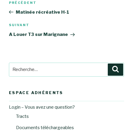
Article
PRÉCÉDENT
de
précédent
Matinée récréative H-1
l’article
Article
SUIVANT
suivant
A Louer T3 sur Marignane
Recherche
Reche
pour
:
ESPACE ADHÉRENTS
Login – Vous avez une question?
Tracts
Documents téléchargeables