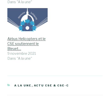
Dans "A la une"
Airbus Helicopters et le
CSE soutiennent le
Bleuet…
9 novembre 2021
Dans "A la une"
CATÉGORIES
A LA UNE
,
ACTU CSE & CSE-C
Navigation