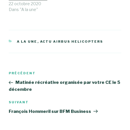
22 octobre 2020
Dans "A la une"
CATÉGORIES
A LA UNE
,
ACTU AIRBUS HELICOPTERS
Navigation
Article
PRÉCÉDENT
de
précédent
Matinée récréative organisée par votre CE le 5
l’article
décembre
Article
SUIVANT
suivant
François Hommeril sur BFM Business