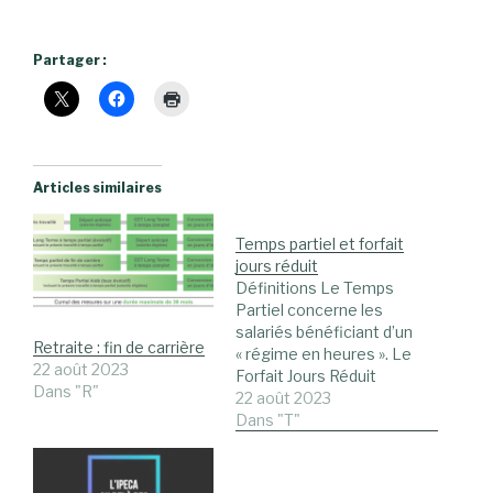
Partager :
Articles similaires
Temps partiel et forfait
jours réduit
Définitions Le Temps
Partiel concerne les
salariés bénéficiant d’un
Retraite : fin de carrière
« régime en heures ». Le
22 août 2023
Forfait Jours Réduit
Dans "R"
s’adresse aux salariés
22 août 2023
en « forfait jours ». Le
Dans "T"
Forfait Jours Réduit
s’entend pour une durée
du travail réduite par