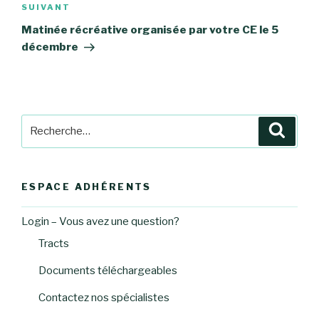
Article
SUIVANT
suivant
Matinée récréative organisée par votre CE le 5
décembre
Recherche
Reche
pour
:
ESPACE ADHÉRENTS
Login – Vous avez une question?
Tracts
Documents téléchargeables
Contactez nos spécialistes