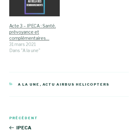
rapport au forfait de
référence applicable
dans l’entreprise (214
jours). Principes La…
Acte 3 – IPECA : Santé,
prévoyance et
complémentaires…
31 mars 2021
Dans "A la une"
CATÉGORIES
A LA UNE
,
ACTU AIRBUS HELICOPTERS
Navigation
Article
PRÉCÉDENT
de
précédent
IPECA
l’article