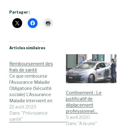
Partager :
Articles similaires
Remboursement des
frais de santé
Ce que rembourse
l'Assurance Maladie
Obligatoire (Sécurité
Confinement : Le
sociale) L’Assurance
justificatif de
Maladie intervient en
déplacement
cas de consultation
22 août 2023
professionnel…
médicale, de
Dans "Prévoyance
9 avril 2020
prescription de
santé"
Dans "A la une"
médicament,
d’hospitalisation, etc. Le
montant du