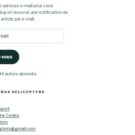
e adresse e-mail pour vous
log et recevoir une notification de
rticle par e-mail.
-vous
 84 autres abonnés
RBUS HELICOPTERS
oport
ane Cedex
ters
opters@gmail.com