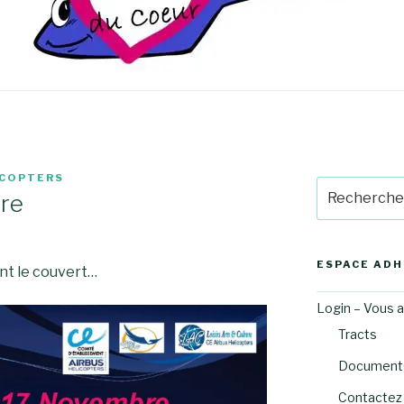
ICOPTERS
Recherche
re
pour
:
ESPACE AD
nt le couvert…
Login – Vous 
Tracts
Documents
Contactez 