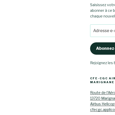
Saisissez votr
abonner à ce b
chaque nouvel a
Adresse
e-
mail
Abonnez
Rejoignez les
CFE-CGC AI
MARIGNANE
Route de l’Aér
13720 Marign
Airbus Helicop
cfecgc.applic