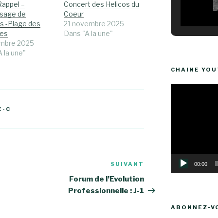
Rappel –
Concert des Helicos du
sage de
Coeur
s -Plage des
21 novembre 2025
es
Dans "A la une"
mbre 2025
 la une"
CHAINE YO
Lecteur
vidéo
E-C
SUIVANT
Article
00:00
suivant
Forum de l’Evolution
Professionnelle : J-1
ABONNEZ-VO