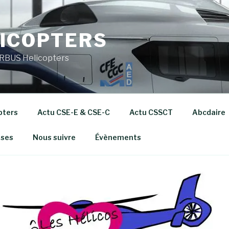
ICOPTERS
RBUS Helicopters
pters
Actu CSE-E & CSE-C
Actu CSSCT
Abcdaire
ises
Nous suivre
Évènements