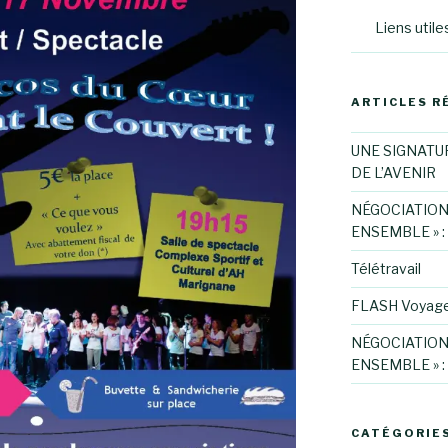
Liens utile
ARTICLES R
UNE SIGNATU
DE L’AVENIR
NÉGOCIATION
ENSEMBLE » :
Télétravail
FLASH Voyag
NÉGOCIATION
ENSEMBLE » :
CATÉGORIE