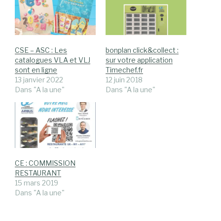
CSE – ASC : Les
bonplan click&collect :
catalogues VLA et VLJ
sur votre application
sont en ligne
Timechef.fr
13 janvier 2022
12 juin 2018
Dans "A la une"
Dans "A la une"
CE : COMMISSION
RESTAURANT
15 mars 2019
Dans "A la une"