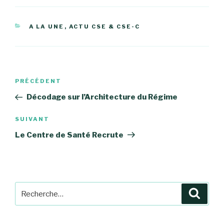
CATÉGORIES
A LA UNE
,
ACTU CSE & CSE-C
Navigation
Article
PRÉCÉDENT
de
précédent
Décodage sur l’Architecture du Régime
l’article
Article
SUIVANT
suivant
Le Centre de Santé Recrute
Recherche
Reche
pour
: