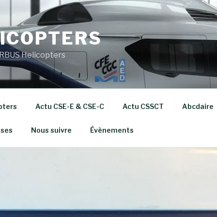
ICOPTERS
RBUS Helicopters
pters
Actu CSE-E & CSE-C
Actu CSSCT
Abcdaire
ises
Nous suivre
Évènements