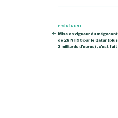
Navigation
Article
PRÉCÉDENT
de
précédent
Mise en vigueur du mégacont
de 28 NH90 par le Qatar (plus
l’article
3 milliards d’euros) , c’est fait 