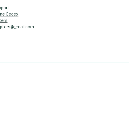
oport
ane Cedex
ters
opters@gmail.com