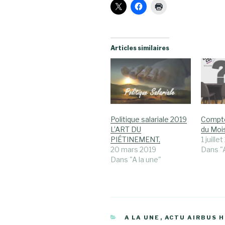
Articles similaires
Politique salariale 2019
Compte
L’ART DU
du Mois
PIÉTINEMENT,
1 juille
20 mars 2019
Dans "A
Dans "A la une"
CATÉGORIES
A LA UNE
,
ACTU AIRBUS 