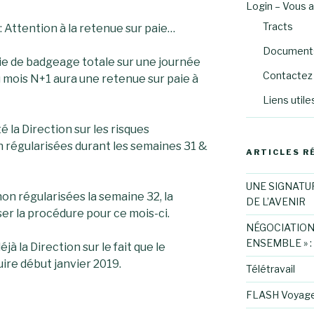
Login – Vous 
Tracts
 Attention à la retenue sur paie…
Documents
ie de badgeage totale sur une journée
Contactez 
du mois N+1 aura une retenue sur paie à
Liens utile
 la Direction sur les risques
 régularisées durant les semaines 31 &
ARTICLES R
UNE SIGNATU
on régularisées la semaine 32, la
DE L’AVENIR
ser la procédure pour ce mois-ci.
NÉGOCIATION
ENSEMBLE » :
jà la Direction sur le fait que le
ire début janvier 2019.
Télétravail
FLASH Voyag