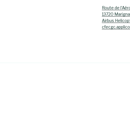
Route de l’Aér
13720 Marign
Airbus Helicop
cfecgc.applic
s