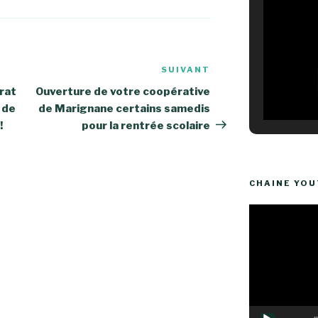
SUIVANT
Article
suivant
rat
Ouverture de votre coopérative
 de
de Marignane certains samedis
!
pour la rentrée scolaire
CHAINE YO
Lecteur
vidéo