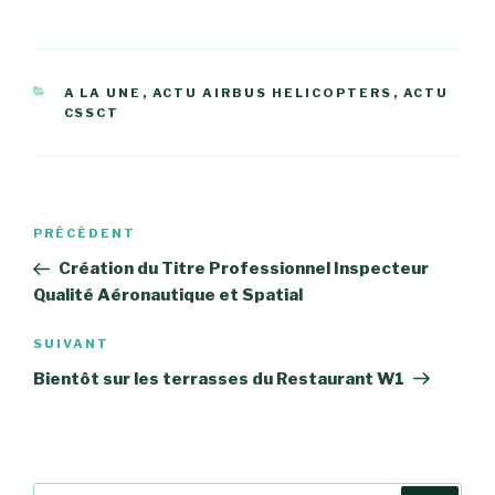
CATÉGORIES
A LA UNE
,
ACTU AIRBUS HELICOPTERS
,
ACTU
CSSCT
Navigation
Article
PRÉCÉDENT
de
précédent
Création du Titre Professionnel Inspecteur
l’article
Qualité Aéronautique et Spatial
Article
SUIVANT
suivant
Bientôt sur les terrasses du Restaurant W1