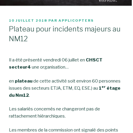
PUBLIÉ
10 JUILLET 2018
PAR
APPLICOPTERS
LE
Plateau pour incidents majeurs au
NM12
Il a été présenté vendredi 06 juillet en
CHSCT
secteur4
une organisation…
en
plateau
de cette activité soit environ 60 personnes
er
issues des secteurs ETJA, ETM, EQ, ESE.) au
1
étage
du Nm12
.
Les salariés concernés ne changeront pas de
rattachement hiérarchiques.
Les membres de la commission ont signalé des points