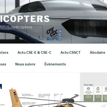
ICOPTERS
RBUS Helicopters
pters
Actu CSE-E & CSE-C
Actu CSSCT
Abcdaire
ises
Nous suivre
Évènements