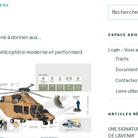
ERS
Recherche
pour
:
ESPACE AD
iné à donner aux…
Login – Vous 
hélicoptère moderne et performant.
Tracts
Documents
Contactez 
Liens utile
ARTICLES R
UNE SIGNATU
DE L’AVENIR