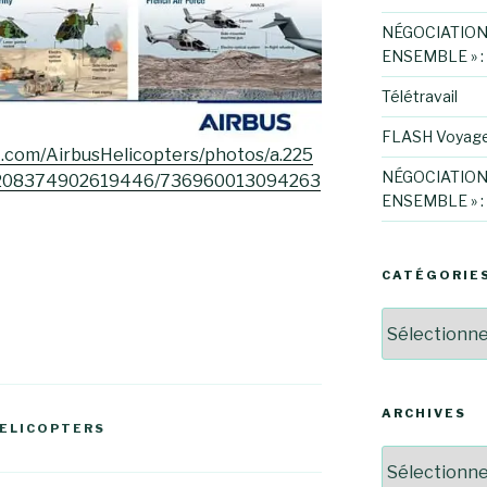
NÉGOCIATION
ENSEMBLE » :
Télétravail
FLASH Voyag
.com/AirbusHelicopters/photos/a.225
NÉGOCIATION
.208374902619446/736960013094263
ENSEMBLE » :
CATÉGORIE
Catégories
ARCHIVES
HELICOPTERS
Archives