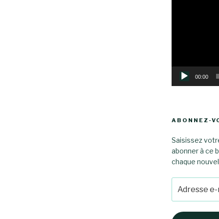
Lecteur
vidéo
00:00
ABONNEZ-VO
Saisissez votr
abonner à ce b
chaque nouvel a
Adresse
e-
mail