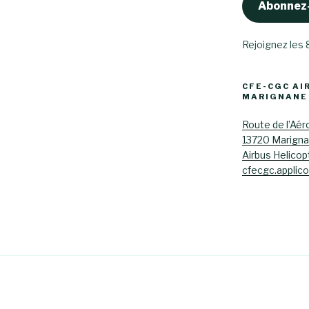
Abonnez
Rejoignez les
CFE-CGC AI
MARIGNANE
Route de l’Aér
13720 Marign
Airbus Helicop
cfecgc.applic