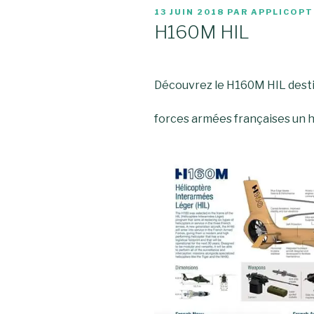
PUBLIÉ
13 JUIN 2018
PAR
APPLICOPT
LE
H160M HIL
Découvrez le H160M HIL dest
forces armées françaises un 