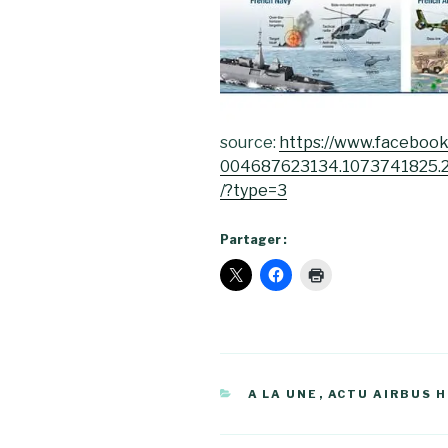
source:
https://www.facebook
004687623134.1073741825
/?type=3
Partager :
CATÉGORIES
A LA UNE
,
ACTU AIRBUS 