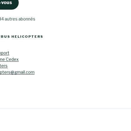
-vous
 84 autres abonnés
RBUS HELICOPTERS
oport
ane Cedex
ters
opters@gmail.com