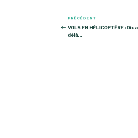
Navigation
Article
PRÉCÉDENT
de
précédent
VOLS EN HÉLICOPTÈRE : Dix 
déjà…
l’article