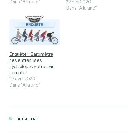
Dans "A la une"
22 mai 2020
Dans "A la une"
Enquête « Baromètre
des entreprises
cyclables » : votre avis
compte !
27 avril 2020
Dans "A la une"
CATÉGORIES
A LA UNE