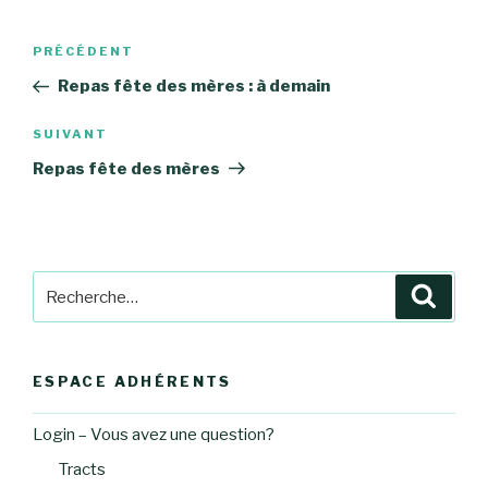
Navigation
Article
PRÉCÉDENT
de
précédent
Repas fête des mères : à demain
l’article
Article
SUIVANT
suivant
Repas fête des mères
Recherche
Reche
pour
:
ESPACE ADHÉRENTS
Login – Vous avez une question?
Tracts