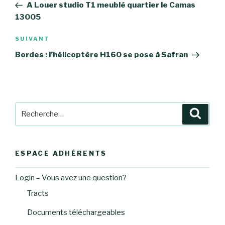
précédent
A Louer studio T1 meublé quartier le Camas
l’article
13005
Article
SUIVANT
suivant
Bordes : l’hélicoptère H160 se pose à Safran
Recherche
Reche
pour
:
ESPACE ADHÉRENTS
Login – Vous avez une question?
Tracts
Documents téléchargeables