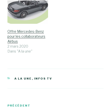
Offre Mercedes-Benz
pour les collaborateurs
Airbus
2 mars 2020
Dans "A la une"
CATÉGORIES
A LA UNE
,
INFOS TV
Navigation
Article
PRÉCÉDENT
de