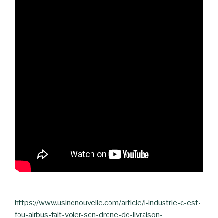
https://www.usinenouvelle.com/article/l-industrie-c-est-
fou-airbus-fait-voler-son-drone-de-livraison-