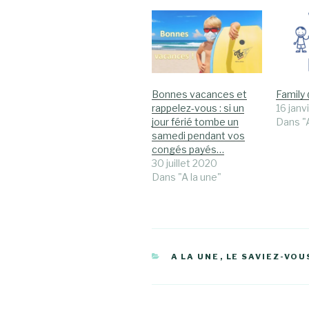
Bonnes vacances et
Family
rappelez-vous : si un
16 janv
jour férié tombe un
Dans "A
samedi pendant vos
congés payés…
30 juillet 2020
Dans "A la une"
CATÉGORIES
A LA UNE
,
LE SAVIEZ-VOU