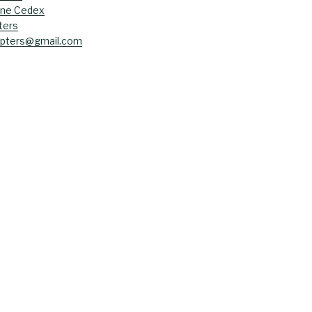
ane Cedex
ters
opters@gmail.com