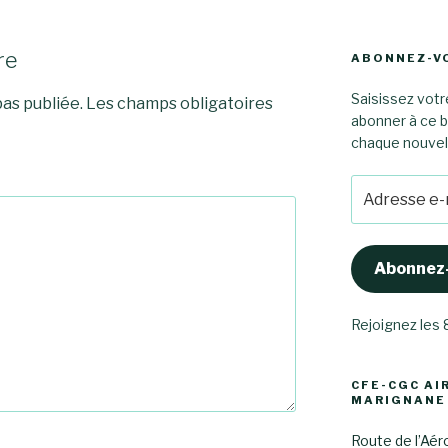
re
ABONNEZ-VO
Saisissez votr
as publiée.
Les champs obligatoires
abonner à ce b
chaque nouvel a
Adresse
e-
mail
Abonnez
Rejoignez les
CFE-CGC AI
MARIGNANE
Route de l’Aér