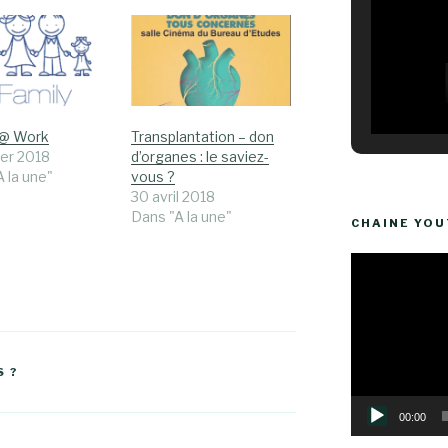
 @ Work
Transplantation – don
ier 2018
d’organes : le saviez-
 la une"
vous ?
30 avril 2018
Dans "A la une"
CHAINE YO
Lecteur
vidéo
S ?
00:00