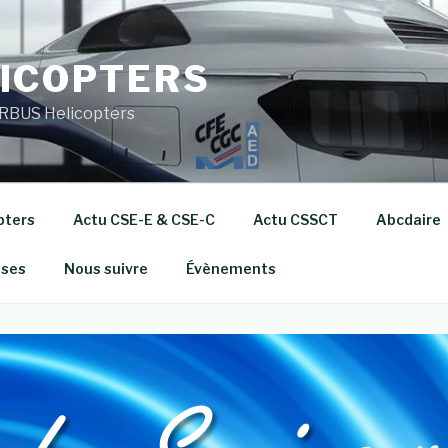
ICOPTERS
RBUS Helicopters
pters
Actu CSE-E & CSE-C
Actu CSSCT
Abcdaire
ises
Nous suivre
Évènements