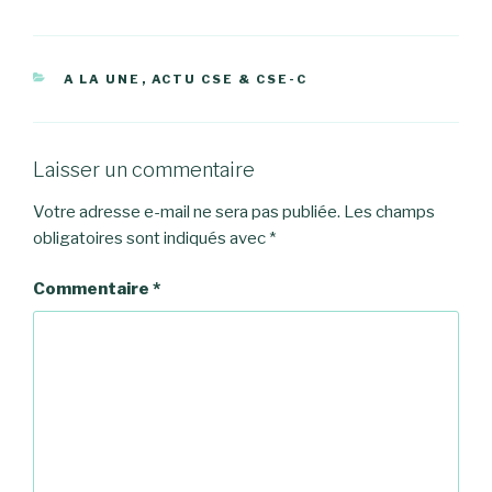
CATÉGORIES
A LA UNE
,
ACTU CSE & CSE-C
Laisser un commentaire
Votre adresse e-mail ne sera pas publiée.
Les champs
obligatoires sont indiqués avec
*
Commentaire
*