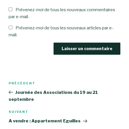
Prévenez-moi de tous les nouveaux commentaires
par e-mail.
Prévenez-moi de tous les nouveaux articles par e-
mail.
Navigation
Article
PRÉCÉDENT
de
précédent
Journée des Associations du 19 au 21
l’article
septembre
Article
SUIVANT
suivant
A vendre : Appartement Eguilles