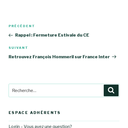
Navigation
Article
PRÉCÉDENT
de
précédent
Rappel : Fermeture Estivale du CE
l’article
Article
SUIVANT
suivant
Retrouvez François Hommeril sur France Inter
Recherche
Reche
pour
:
ESPACE ADHÉRENTS
Login – Vous avez une question?