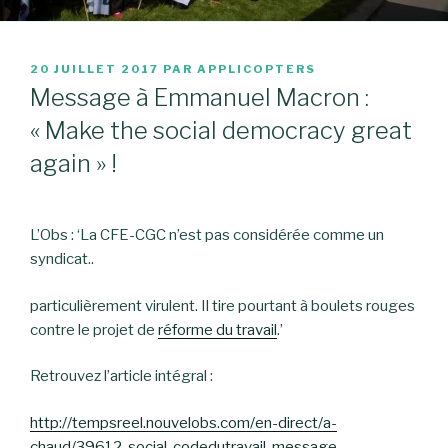
PUBLIÉ
20 JUILLET 2017
PAR
APPLICOPTERS
LE
Message à Emmanuel Macron :
« Make the social democracy great
again » !
L’Obs : ‘La CFE-CGC n’est pas considérée comme un
syndicat..
particulièrement virulent. Il tire pourtant à boulets rouges
contre le projet de
réforme du travail
.’
Retrouvez l’article intégral :
http://tempsreel.nouvelobs.com/en-direct/a-
chaud/39612-social-codedutravail-message-