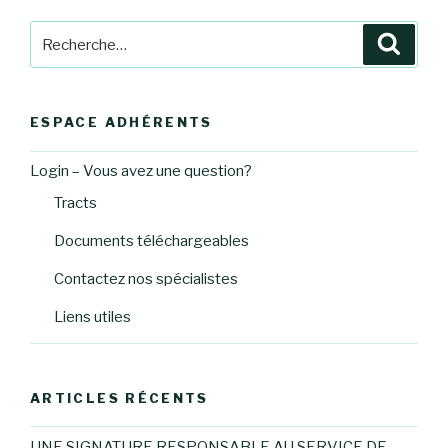
Recherche
Reche
pour
:
ESPACE ADHÉRENTS
Login – Vous avez une question?
Tracts
Documents téléchargeables
Contactez nos spécialistes
Liens utiles
ARTICLES RÉCENTS
UNE SIGNATURE RESPONSABLE AU SERVICE DE