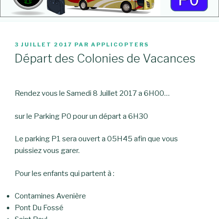
PUBLIÉ
3 JUILLET 2017
PAR
APPLICOPTERS
LE
Départ des Colonies de Vacances
Rendez vous le Samedi 8 Juillet 2017 a 6H00…
sur le Parking P0 pour un départ a 6H30
Le parking P1 sera ouvert a 05H45 afin que vous
puissiez vous garer.
Pour les enfants qui partent à :
Contamines Avenière
Pont Du Fossé