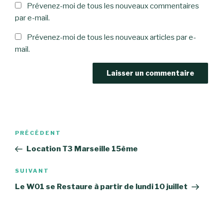
Prévenez-moi de tous les nouveaux commentaires
par e-mail.
Prévenez-moi de tous les nouveaux articles par e-
mail.
Navigation
Article
PRÉCÉDENT
de
précédent
Location T3 Marseille 15ème
l’article
Article
SUIVANT
suivant
Le W01 se Restaure à partir de lundi 10 juillet