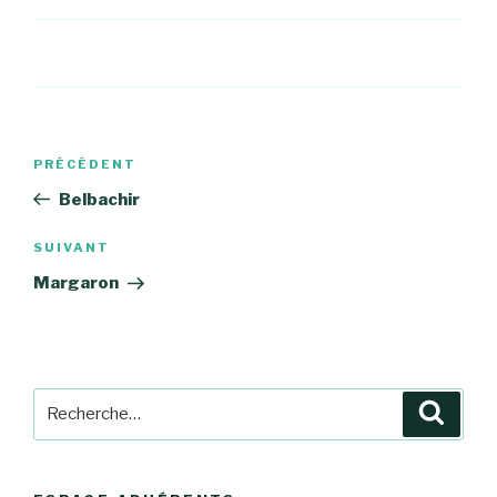
Navigation
Article
PRÉCÉDENT
de
précédent
Belbachir
l’article
Article
SUIVANT
suivant
Margaron
Recherche
Reche
pour
: