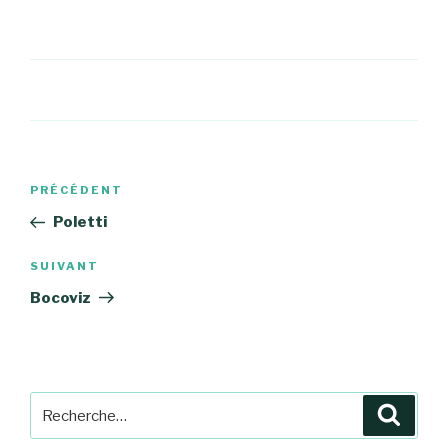
Navigation
Article
PRÉCÉDENT
de
précédent
Poletti
l’article
Article
SUIVANT
suivant
Bocoviz
Recherche
Reche
pour